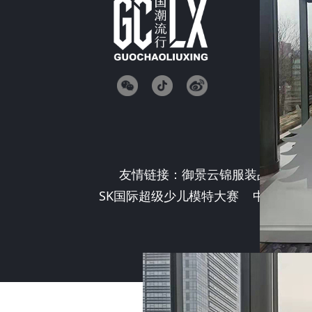
功能介绍
最近更新
开放平台
意见反馈
F
友情链接：
御景云锦服装品牌
模
SK国际超级少儿模特大赛
中国模特