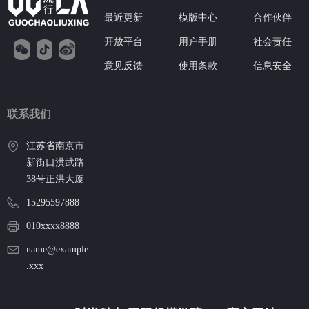
最近更新
模版中心
合作伙伴
开放平台
用户手册
社会责任
意见反馈
使用条款
信息安全
联系我们
江苏省南京市
新街口洪武路
38号正洪大厦
15295597888
010xxxx8888
name@example
.xxx