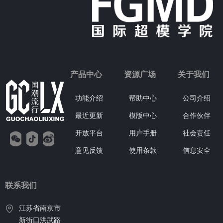
产品中心
资源广场
关于我们
功能介绍
帮助中心
公司介绍
最近更新
模版中心
合作伙伴
开放平台
用户手册
社会责任
意见反馈
使用条款
信息安全
联系我们
江苏省南京市
新街口洪武路