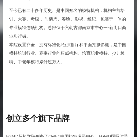
至今已有二十多年历史。是中国知名的模特机构，机构主营培
训、大赛、考级 、时装周、春晚、影视、经纪、包装于一体的
专业模特连锁机构。总部位于六朝古都南京市中心一-新街口商
业步行街。
本院设置齐全，拥有标准化t台演播厅和平面拍摄影棚，是中国
模特培训行业、赛事行业的权威机构。培育职业模特、少儿模
特、中老年模特累计过万人。
创立多个旗下品牌
FGMD超模学院创办了CMEC中国模特考级中心、FGMD国际时装