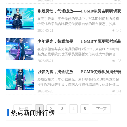
2026-06-29
넶
90
的全闭环时尚人才孵化体系，是国内为数不多的全能型
模特行业平台。多年来累计培育学员超万人，全国连锁
步履灵动，气场绽放——FGMD学员吉晓晓斩获
加盟门店数十家，累计主办、承办各类时尚展演、模特
环球精英车模大赛最具台风奖
在高手云集、竞争激烈的赛场中，FGMD时尚魅力超模
赛事、大型活动近千场，行业积淀深厚、口碑极具影响
学院优秀学员吉晓晓凭借灵动自信的舞台状态、独具魅
力。
力的个人气场，在一众参赛选手中脱颖而出，成功斩获
2026-05-21
넶
149
大赛最具台风奖，收获现场专业评审的一致好评与认
可。
少年逐光，荣耀加冕——FGMD学员夏熙哲斩获
环球精英车模大赛少儿组金奖
在这场颜值与实力兼具的巅峰对决中，来自FGMD时尚
魅力超模学院的优秀学员夏熙哲凭借沉稳大气的舞台表
现、利落自信的台步功底，从众多参赛选手中脱颖而
2026-05-21
넶
135
出，成功斩获少儿组金奖，用实力斩获属于自己的荣耀
勋章。
以梦为裳，摘金绽放——FGMD优秀学员周舒畅
斩获车模大赛少儿组金奖
步履绽星光，年少载荣光。周舒畅是FGMD时尚魅力超
模学院的优秀学员，自踏入模特领域以来，始终怀揣热
忱与初心，踏实训练、潜心精进。在日复一日的专业打
2026-05-20
넶
141
磨中，不断矫正形体、锤炼台步、提升舞台气场，凭借
优雅的体态、沉稳的台风与出色的综合表现力，在环球
精英车模大赛激烈角逐中脱颖而出，成功斩获少儿组金
上一页
1
2
3
4
5
下一页
奖荣誉。
热点新闻排行榜