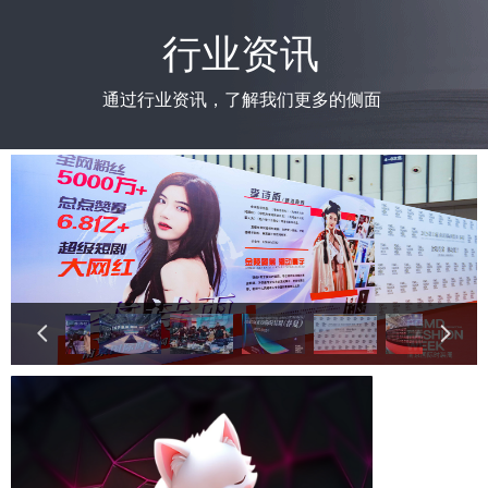
行业资讯
通过行业资讯，了解我们更多的侧面
넳
넲