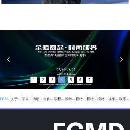
넳
넲
1
2
3
4
5
6
7
FGMD首页
关于我们
荣誉奖牌
活动案例
合作商家
职模培训
模特学员
模特资料
模特老师
模特加盟
视频新闻
联系我们