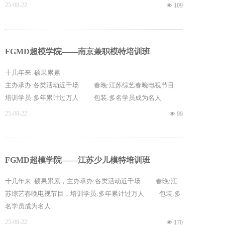
培训加盟:全国市县几十家 时装周:国际四大时装周(纽约、
25-08-22
넶
109
巴黎、米兰、伦敦)
创办:SKMD赛事百家加盟 经纪:全国影视机构全面推荐
教室;江苏唯一标准模特教室 发起:中国模特机构联盟
FGMD超模学院——南京兼职模特培训班
服装节:江苏服协指定合作单位 创立:中国少儿模特网平台
创办:环球精英超模大赛 CMEC:中国模特考级中心唯一
十几年来 硕果累累
认证单位
主办承办:各类活动近千场 春晚:江苏综艺春晚电视节目
创办:国际金色夫人大赛 FGMD国际时装周:几十家高定
培训学员:多年累计过万人 包装:多名学员成为名人
品牌参与
培训加盟:全国市县几十家 时装周:国际四大时装周(纽约、
25-08-22
넶
99
巴黎、米兰、伦敦)
创办:SKMD赛事百家加盟 经纪:全国影视机构全面推荐
教室;江苏唯一标准模特教室 发起:中国模特机构联盟
FGMD超模学院——江苏少儿模特培训班
服装节:江苏服协指定合作单位 创立:中国少儿模特网平台
创办:环球精英超模大赛 CMEC:中国模特考级中心唯一
十几年来 硕果累累，主办承办:各类活动近千场 春晚:江
认证单位
苏综艺春晚电视节目，培训学员:多年累计过万人 包装:多
创办:国际金色夫人大赛 FGMD国际时装周:几十家高定
名学员成为名人
品牌参与
培训加盟:全国市县几十家 时装周:国际四大时装周(纽约、
25-08-22
넶
170